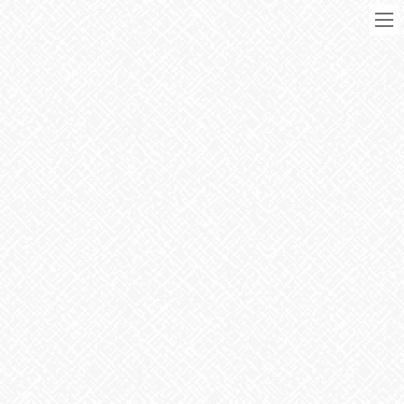
コ
ナ
ン
ビ
テ
ゲ
ン
ー
ツ
シ
に
ョ
移
ン
動
に
ブログ
移
動
HOME
ブログ
お知らせ
GWイベント二日目
2021年5月2日
お知らせ
GWイベント二日目