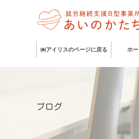
コ
ナ
ン
ビ
テ
ゲ
ン
ー
ツ
シ
に
ョ
㈱アイリスのページに戻る
ホー
移
ン
動
に
移
動
ブログ