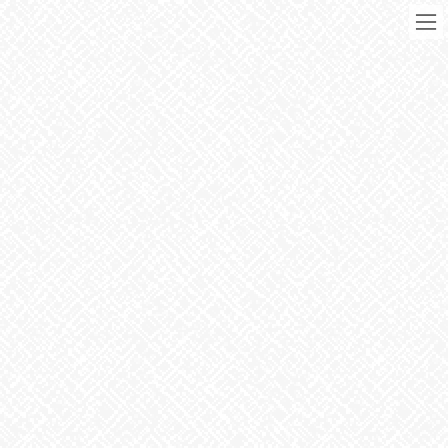
コ
ナ
ン
ビ
テ
ゲ
ン
ー
ツ
シ
に
ョ
移
ン
動
に
ブログ
移
動
HOME
ブログ
お知らせ
クリスマスリース完成
2021年12月15日
お知らせ
クリスマスリース完成