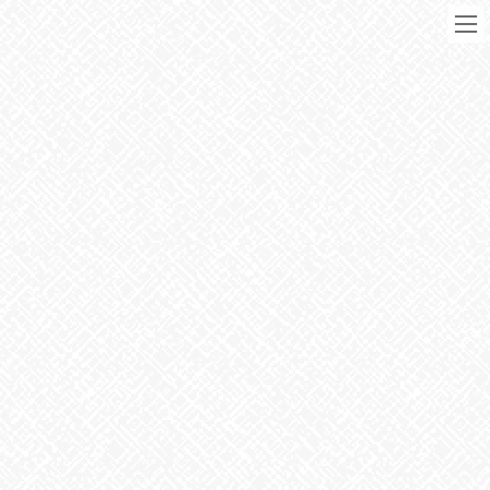
コ
ナ
ン
ビ
テ
ゲ
ン
ー
ツ
シ
に
ョ
移
ン
動
に
ブログ
移
動
HOME
ブログ
2025年8月
2025年8月
2025年8月29日
お知らせ