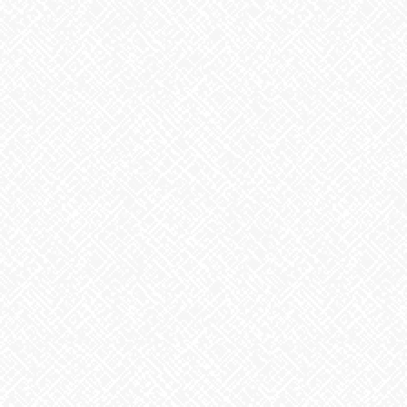
& […]
2025年8月20日
お知らせ
モネ展
こんにちは、あいのかたちです。
先日、豊田市美術館で開催さ
れているモネ展、モネー睡蓮のときに行ってきました。 10時の開
館から入館時間が３０分ごとの予約制になっており10時の予約で
したが、すでに多くの人 […]
2025年8月19日
お知らせ
戦後８０年
こんにちは、あいのかたちです。
さて、８月１５日は終戦の日
でしたね。戦後８０年、悲しいかな、悲惨な原爆投下からこんな
に月日が経っているのに、核保有国は減るどころか増えていま
す。また今、戦争の語り部の方々 […]