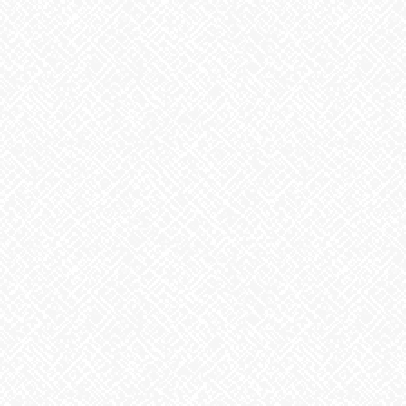
こんにちは、あいのかたちです
暑さの厳しいこの時期の日常生
活の中で、炭酸水（ソーダやスパークリングウォーターとも呼ば
れる）は、爽やかな飲み物としてよく知られています。しかし、
実は飲むだけではなく、掃除、 […]
2025年8月26日
お知らせ
手紙
こんにちは、あいのかたちです
携帯電話の普及で、めっきり書
かなくなった手紙。手軽に電話や、LINE、SMSでのやり取りが多く
なり、字を書くと言えば、年賀状のやりとりくらい
それも年々
少な […]
2025年8月25日
お知らせ
TOMORROW’S OMUSUBI
こんにちは、itoです
今週もはじまりましたね。 明日のおむす