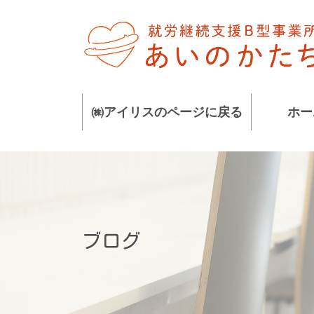
コ
ナ
ン
ビ
テ
ゲ
ン
ー
ツ
シ
に
ョ
㈱アイリスのページに戻る
ホー
移
ン
動
に
移
動
ブログ