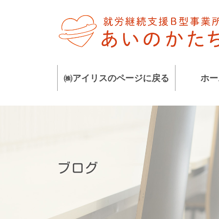
コ
ナ
ン
ビ
テ
ゲ
ン
ー
ツ
シ
に
ョ
㈱アイリスのページに戻る
ホー
移
ン
動
に
移
動
ブログ