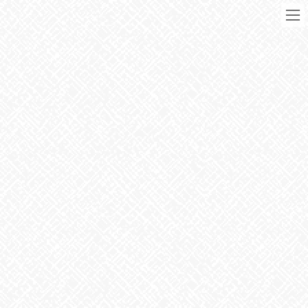
コ
ナ
ン
ビ
テ
ゲ
ン
ー
ツ
シ
に
ョ
移
ン
動
に
ブログ
移
動
HOME
ブログ
お知らせ
事業所周辺の生き物紹介2
2023年1月19日
お知らせ
事業所周辺の生き物紹介2