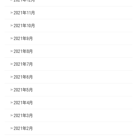
2021年11月
2021年10月
2021年9月
2021年8月
2021年7月
2021年6月
2021年5月
2021年4月
2021年3月
2021年2月