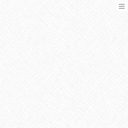
コ
ナ
ン
ビ
テ
ゲ
ン
ー
ツ
シ
に
ョ
移
ン
動
に
ブログ
移
動
HOME
ブログ
お知らせ
お疲れさまでした
2023年8月19日
お知らせ
お疲れさまでした