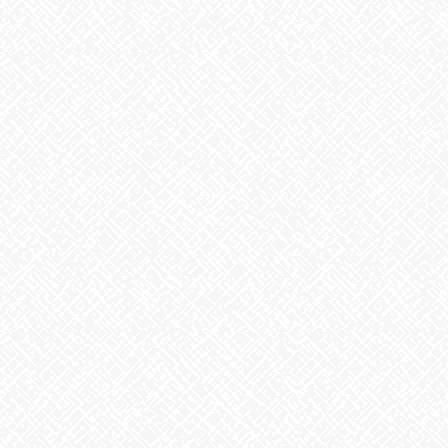
こんにちは♪あいのかたちです
今日は、１５日台風の為お休みしましたので、代わりに開所して
います。
土曜日にも関わらず、通所して下さってありがとうございまし
た！
しかも、月曜日に多くの納品があるので、とても助かりました
(人”▽｀)
日曜日だけのお休みですが、ゆっくり過ごして下さいね(^_-)-☆
１週間お疲れ様でした‼
いのかたち塩釜口では随時、見学・体験を受け付けております♬
お気軽にお問合せください