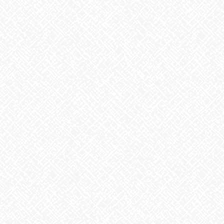
あいのかたち塩釜口 ☎052‐746-0411
Facebook
X
Bluesky
Threads
Hatena
LINE
Copy
お知らせ
カテゴリー
お知らせ
前の記事
台風一過…？？
2023年8月16日