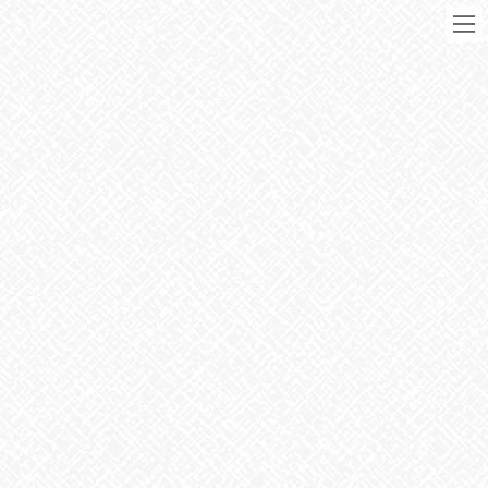
コ
ナ
ン
ビ
テ
ゲ
ン
ー
ツ
シ
に
ョ
移
ン
動
に
ブログ
移
動
HOME
ブログ
お知らせ
はじまりましたね
2023年10月23日
お知らせ
はじまりましたね