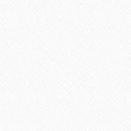
しばらくの間は、コロコロ場所移動していると思いますが、お許
しくださいm(__)m
あいのかたち塩釜口では随時、見学・体験を受け付けております
♬
お気軽にお問合せください
あいのかたち塩釜口 ☎052‐746-0411
Facebook
X
Bluesky
Threads
Hatena
LINE
Copy
お知らせ
カテゴリー