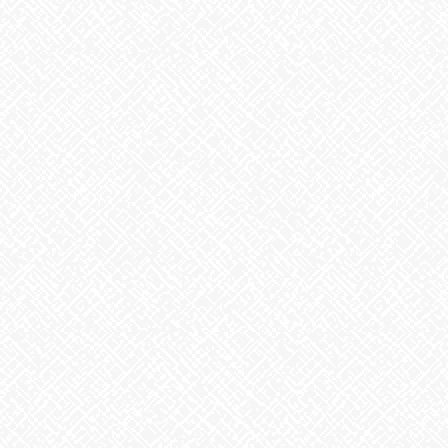
こんにちは♪あいのかたちです
先日、美容室でカットをしている間久しぶりに韓国ドラマを見ま
した。恋愛系のドラマだったのですが
主人公の俳優さんが好みのタイプだったせいか、ドキドキキュン
キュンしながら見てました。
この感じ久しぶりだなぁと思ってた時に、面白い記事を見たので
ご紹介を
一目惚れって脳の勘違いによるものと言われているそうです。
恋をするとドキドキすることがありますが、これは脳内に「PEA」
という神経伝達物質（ホルモン）が分泌されるためだそうです。
PEAはチョコレートにも含まれる物質で別名 脳内麻薬‼
＊だか
らバレンタインにはチョコが送られるんですね。