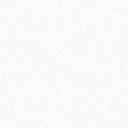
あいのかたち塩釜口では随時、見学・体験を受け付けております
♬
お気軽にお問い合わせください。
あいのかたち塩釜口 ☎052‐746‐0411
Facebook
X
Bluesky
Threads
Hatena
LINE
Copy
お知らせ
カテゴリー
お知らせ