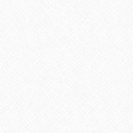
PEAの作用で脳内には幸せホルモンのドーパミンまでもが大量に分
泌されるため相乗効果で脳内は多幸感
で満ち溢れ、
脳が恋だと認識するようです。脳の一部が麻痺するため判断力が
にぶり、嫌なところが目に入らなくなる「恋は盲目」状態に。
人体の不思議ですね～！
ただ！PEAが出続けることができる期間は短ければ３か月、長くて
も３年程度
それが倦怠期というものなのかもしれませんね
でも、期待できるのは
恋愛ホルモンがダウンしたあとは、愛情ホルモンがかわって分泌
される場合もあるようです。
人体って良く出来ているんだなぁ・・・とつくづく思いました。