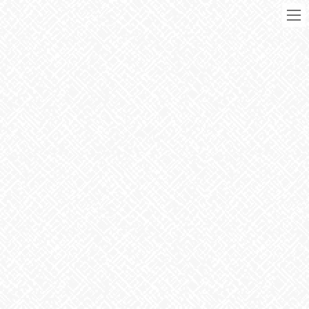
コ
ナ
ン
ビ
テ
ゲ
ン
ー
ツ
シ
に
ョ
移
ン
動
に
ブログ
移
動
HOME
ブログ
お知らせ
人体の不思議パート２
2024年6月19日
お知らせ
人体の不思議パート２