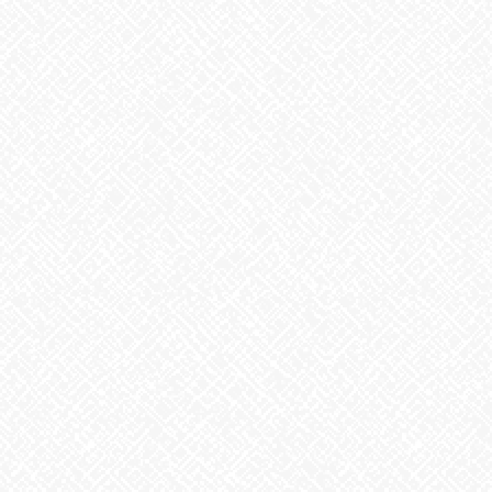
良いですが、旬の果物も良いそうです。中でも、ブドウ
のよう
な
ツルものは月と人とのつながりを強くするものとして、縁起が良
いとか
巷では、サンシャインマスカットが、豊作で安いそうです。
月を見ながら、如何でしょうか
あいのかたち塩釜口では随時、見学・体験を受け付けております
♬
お気軽にお問い合わせください。
あいのかたち塩釜口 ☎052‐746‐0411