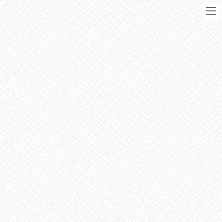
コ
ナ
ン
ビ
テ
ゲ
ン
ー
ツ
シ
に
ョ
移
ン
動
に
ブログ
移
動
HOME
ブログ
お知らせ
大漁
⁈
2024年9月17日
お知らせ
大漁
⁈