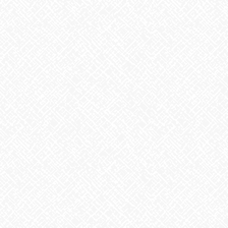
こんにちは♪あいのかたちです
今年２回目！久しぶりに趣味の釣り
行って来ました～(^^♪
いつもはイカ釣り
、福井の敦賀に行くのですが、今回は知多方
面、
イサキ、アジ狙いで師崎の方へ
夜中3時半に家を出発、ウキウキ
ワクワク
大漁🏳を期待しつつ、6時出航。日の出を見ながら釣り
船に揺られ、
１時間くらい走りポイントへ。カゴに入れた餌（オキアミ）で魚
を寄せ、
5本着いた針のしかけでサビキ釣り。水深1４メートル、１８メー
トル、