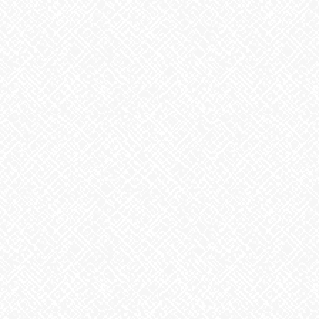
４３メートルとポイントを変えつつ・・波は穏やかで良かったの
ですが、
釣れるのは12～17センチくらいのアジ
このアタリ
は大物？
と
思いきや、豆アジの4連釣れ
ほかにも、鯛なども釣れまし
たが、
あまりの小ささにリリース
終わってみれば24匹と、数だけ聞
けば
大漁ですが、、、（笑）常連さんの話ではこんなに釣れないのは
まれらしいです。残念でした(>_<)
今日は中秋の名月、1年で最も月がきれいに見える日です。月見団
子も