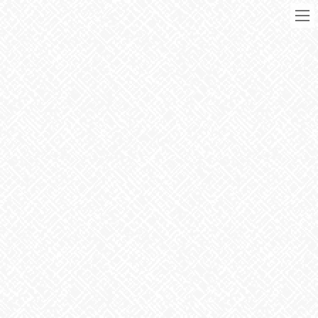
コ
ナ
ン
ビ
テ
ゲ
ン
ー
ツ
シ
に
ョ
移
ン
動
に
ブログ
移
動
HOME
ブログ
お知らせ
脳をだます
2024年11月18日
お知らせ
脳をだます