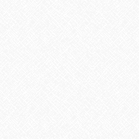
と、なるのだそうです。逆に「私はダメだ～」というと、「あ！
ダメなんですね、
了解、ダメスイッチいれときま～す。」と、なるのだそうです
全部、自分の思い、何を口に出すか？口から出る＝脳のシステム
が動き、
「痛い痛い」というと、より痛くなるというのです。「ほんと
に？」と
言いたいところですが、確かに、ある、オリンピックの体操選
手、
試合の直前に指を痛め、テーピングを巻いて「全然痛くない、大
丈夫、
大丈夫」と自分に言い聞かせてやり切ったそうです。演技中、全