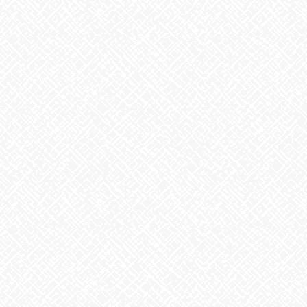
こんにちは♪あいのかたちです
最近目にした【脳は騙せる】こんな言葉に、「ん？
」どういう
事？
自分の【脳】を上手にだませば、操れば、「病気も治る！」と
いうのです。上手に付き合う方法があるというのです⁈
「え～
どうやって？」
【脳】って言い方は悪いのですが、バカで、凄いシステムを持っ
たバカと
いうのです。簡単に言うと、「私は大丈夫！」「私は元気！」と
いうと、
「あ！大丈夫、元気の指令がきたので、【大丈夫、元気】のシス
テム発動します。」