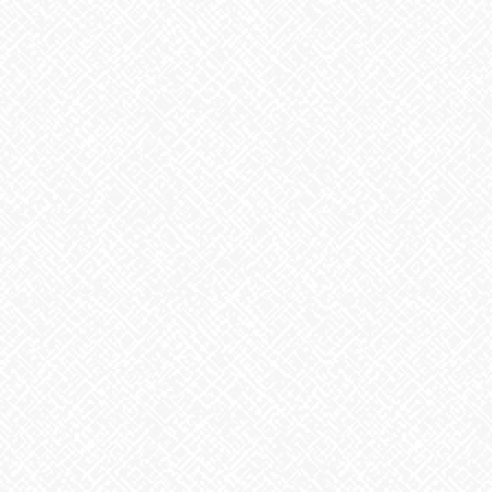
く
痛みは感じず、終わってから指が腫れ、痛みが来たとか⁈
スポーツ選手には、あるあるだとか、、ビックリですねー‼
そういえば、私も「あ～今日は疲れた何もしたくない！と思いつ
つ、
「がんばれがんばれ、私！」なんて、言ったりして、やるべき事
を
頑張ってやったりしてます
皆さんも、自分の【脳】を上手にだまして、操ってみませんか？
勿論、無理は禁物です。
あいのかたち塩釜口では随時、見学・体験を受け付けております