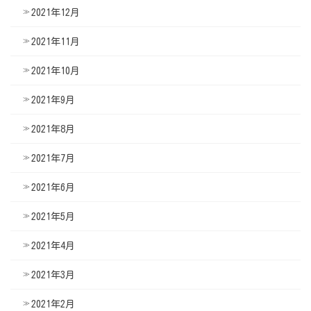
2021年12月
2021年11月
2021年10月
2021年9月
2021年8月
2021年7月
2021年6月
2021年5月
2021年4月
2021年3月
2021年2月