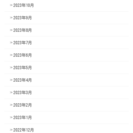
2023年10月
2023年9月
2023年8月
2023年7月
2023年6月
2023年5月
2023年4月
2023年3月
2023年2月
2023年1月
2022年12月