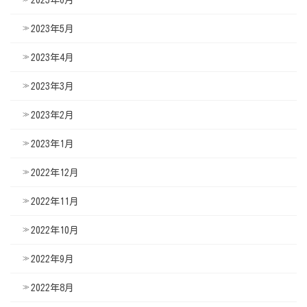
2023年5月
2023年4月
2023年3月
2023年2月
2023年1月
2022年12月
2022年11月
2022年10月
2022年9月
2022年8月