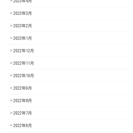
2023年4月
2023年3月
2023年2月
2023年1月
2022年12月
2022年11月
2022年10月
2022年9月
2022年8月
2022年7月
2022年6月