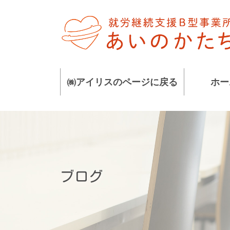
コ
ナ
ン
ビ
テ
ゲ
ン
ー
ツ
シ
に
ョ
㈱アイリスのページに戻る
ホー
移
ン
動
に
移
動
ブログ