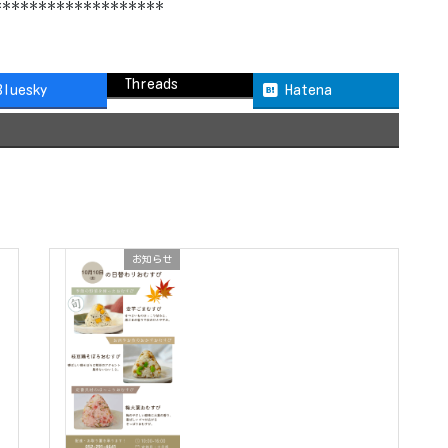
*******************
Threads
Bluesky
Hatena
お知らせ