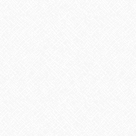
こんにちは、あいのかたちです。
屋根よ～り～た～か～い、鯉の～ぼ～り～
さて、今日はご存
知の通り、『こどもの日』ですね。気持ちの良い晴天に恵まれま
したね。そもそも『こどもの日』とは何ぞや。日本における国民
の祝日のひとつとして、１９４８年に制定されたそうです。「こ
どもの人格を重んじ、こどもの幸福をはかるとともに、母に感謝
する」ことを趣旨としています。
各所で、この日に因んだ催しが開かれています。埼玉県加須市で
は、世界一を誇るジャンボ鯉のぼり遊泳を見て楽しむ催しがテレ
ビで紹介されていましたが、巨大鯉のぼりが、大空を悠々と舞う
姿は圧巻でした。全長１００メートル、重さ３３０キロ。親御さ
んたちはこの遊泳に、将来の子供たちの未来が、このように雄大
で輝かしくなる事を祈るのでしょう。
さて、私はと言うと花より団子でして。(笑) いつもはスーパー