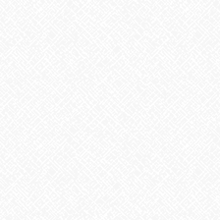
のお手頃な和菓子を食べているのですが、この祝日を口実に、ち
ょっと贅沢に老舗和菓子屋の柏餅を頂きました。久しぶりの美味
しい和菓子に舌鼓を打ちながら、子供だった頃の思い出に浸るひ
と時となりました。大人が楽しむなら、「菖蒲湯」もいいです
ね。強い香りで邪気を払い、無病息災を願うものだそう。皆さん
はどのようにお過ごしでしょうか。ゴールデンウイークもあと少
し。リフレッシュして、連休明けも元気はつらつで行きましょ
う‼
********************************************************
あいのかたち塩釜口、ｉｔｏ では、随時見学、体験を受け付け
ております。
お気軽にお問合せ下さい♪
●就労継続支援B型事業所あいのかたち塩釜口
：０５２ー７４６
－０４１１ (平日９:00～17:00)