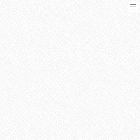
コ
ナ
ン
ビ
テ
ゲ
ン
ー
ツ
シ
に
ョ
移
ン
動
に
ブログ
移
動
HOME
ブログ
お知らせ
こどもの日
2026年5月5日
お知らせ
こどもの日