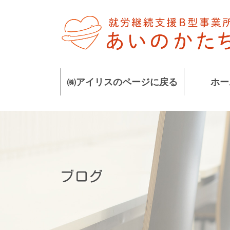
コ
ナ
ン
ビ
テ
ゲ
ン
ー
ツ
シ
に
ョ
㈱アイリスのページに戻る
ホー
移
ン
動
に
移
動
ブログ