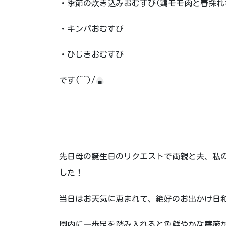
・季節の炊き込みおむすび(鶏モモ肉と春採れ
・キンパおむすび
・ひじきおむすび
です(^^)/
先日母の誕生日のリクエストで両親と夫、私
した！
当日はお天気に恵まれて、絶好のお出かけ日
園内に一歩足を踏み入れると色鮮やかな薔薇