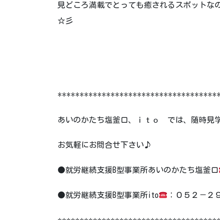
見どころ満載でとっても癒されるスポットな
☆彡
************************************
あいのかたち塩釜口、ｉｔｏ では、随時見
お気軽にお問合せ下さい♪
●就労継続支援B型事業所あいのかたち塩釜口
●就労継続支援B型事業所ito
：０５２－２９１