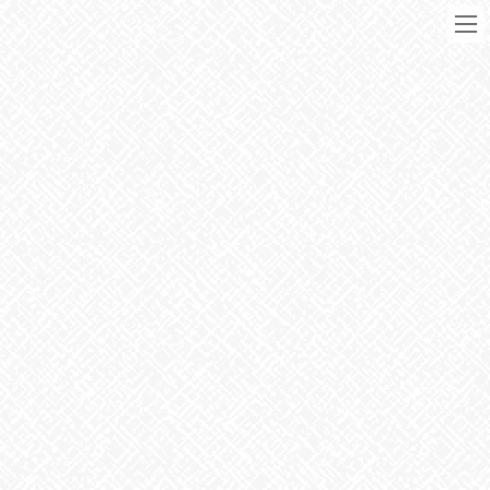
コ
ナ
ン
ビ
テ
ゲ
ン
ー
ツ
シ
に
ョ
移
ン
動
に
ブログ
移
動
HOME
ブログ
お知らせ
かに玉天津飯
2021年10月6日
お知らせ
かに玉天津飯