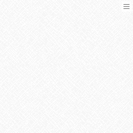
コ
ナ
ン
ビ
テ
ゲ
ン
ー
ツ
シ
に
ョ
移
ン
動
に
ブログ
移
動
HOME
ブログ
お知らせ
模様替えっ
2022年8月3日
お知らせ
模様替えっ