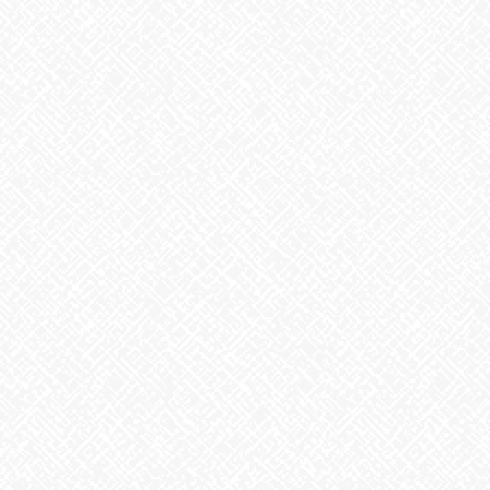
リニューアル！というと大げさですが、今までより気持ちよく作
業に取り組めそうな気がしますね！
あいのかたちでは、随時見学・体験を受け付けております
お気軽にお問合せ下さい♬
あいのかたち大須 ☎052-212-7421
あいのかたち塩釜口 ☎052-746-0411
Facebook
X
Bluesky
Threads
Hatena
LINE
Copy
お知らせ
カテゴリー