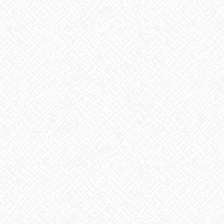
こんにちは！あいのかたちです☺
台風11号が近づいていますね。かなり強い勢力の台風だそうで
す！
明日には先島諸島に接近し、台風の影響により本州にも大雨が降
るおそれがあるとのことです。
皆さん天気や体調にはお気をつけてお過ごしください！
あいのかたちでは随時見学や体験を受け付けております♬
お気軽にお問合せください☎
あいのかたち大須 ☎052-212-7421
あいのかたち塩釜口 ☎052-746-0411