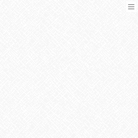
コ
ナ
ン
ビ
テ
ゲ
ン
ー
ツ
シ
に
ョ
移
ン
動
に
ブログ
移
動
HOME
ブログ
お知らせ
台風に気を付けて！
2022年9月2日
お知らせ
台風に気を付けて！