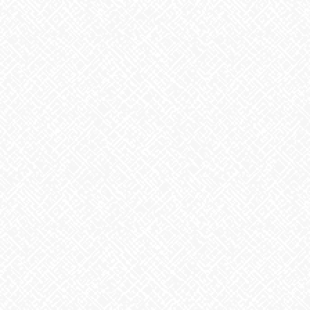
こんにちは♪あいのかたちです
台風14号が日本列島を通過しましたが、お住まいの地域は被害な
どなかったでしょうか。
塩釜口事業所では普段通りの1日を迎えています。
それでも外の風は涼しく、このまま秋を迎えるのかなぁ
なんて
いう気候です。
長袖を羽織っている方もいらっしゃいました。
急激な気温の変化には注意して今週も頑張りましょう
あいのかたちでは随時見学・体験を受け付けております❣
お気軽にお問い合わせください
あいのかたち大須 ☎052-212-7421