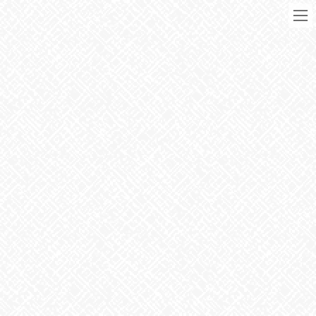
コ
ナ
ン
ビ
テ
ゲ
ン
ー
ツ
シ
に
ョ
移
ン
動
に
ブログ
移
動
HOME
ブログ
お知らせ
台風一過
2022年9月20日
お知らせ
台風一過