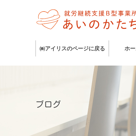
コ
ナ
ン
ビ
テ
ゲ
ン
ー
ツ
シ
に
ョ
㈱アイリスのページに戻る
ホー
移
ン
動
に
移
動
ブログ