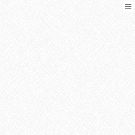
コ
ナ
ン
ビ
テ
ゲ
ン
ー
ツ
シ
に
ョ
移
ン
動
に
ブログ
移
動
HOME
ブログ
お知らせ
クリスマスイベント
2022年12月22日
お知らせ
クリスマスイベント