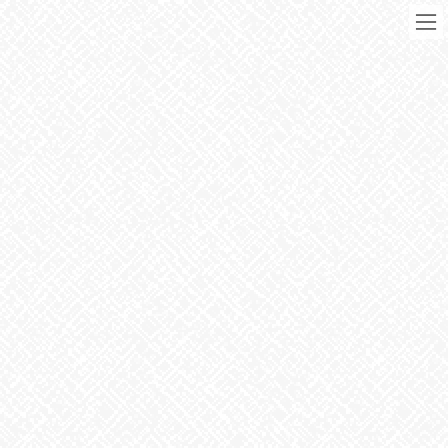
コ
ナ
ン
ビ
テ
ゲ
ン
ー
ツ
シ
に
ョ
移
ン
動
に
ブログ
移
動
HOME
ブログ
お知らせ
ありがたい！
2023年11月7日
お知らせ
ありがたい！