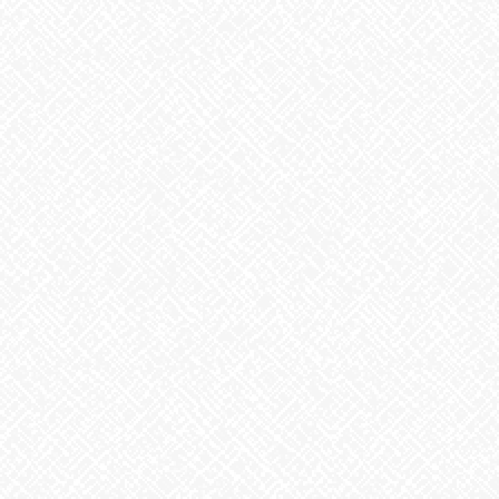
こんにちは♪あいのかたちです
今週も始まりました！
皆さんの頑張りで、予想以上に作業が早く終わり、
納期までに仕事が終わってしまうかもΣ（・□・；）
なんて、思っていたら、急遽、新しいお仕事が入ってくることに
なりました(^^♪
感謝です！
今週は、新しい利用者さんもいらっしゃいます！
皆さん今週も頑張りましょうね～(#^.^#)
あいのかたち塩釜口では随時、見学・体験を受け付けております
♬