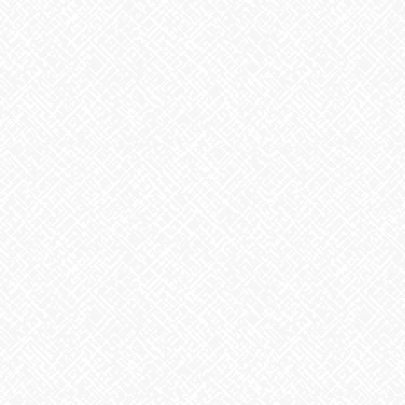
実行なし、実行なき者に成功なし、故に夢なき者に成功なし』
吉田松陰の言葉です。「夢」と言われると、その言葉の壮大さに
つい身構えてしまいがちですが、まずは、身近な小さな理想を
叶えられるように毎日行動していく事が、大切だと教えられてい
るようです。
少しずつでもいい、自分なりのペースで、前に進む！
ダラダラとすごしてしまうと、もったいないと思える言葉ですね
あいのかたち塩釜口では随時、見学・体験を受け付けております
♬
お気軽にお問い合わせください。