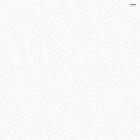
コ
ナ
ン
ビ
テ
ゲ
ン
ー
ツ
シ
に
ョ
移
ン
動
に
ブログ
移
動
HOME
ブログ
お知らせ
やる気が出る言葉
2024年8月28日
お知らせ
やる気が出る言葉