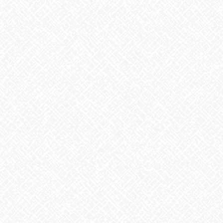
こんにちは♪あいのかたちです
あ～
やる気が出ない⤵(>_<)こんな時ありませんか？
疲れ、悩みや心配事、挫折、気分が優れない
等々・・
気持ちの切り替えが出来ず、ダラダラどんより過ごしてしまう。
疲れた時は、今日は何もしない！しっかり体を休める。
他にも1人で考えこまず誰かに話を聞いてもらったり、相談したり
と
心を軽くする。自分なりの解決策もありますが、夢を追う
方への、著名人の語る、短い一言のやる気が出る言葉を
見つけたので、紹介しますね♪
『夢なき者に理想なし、理想なき者に計画なし、計画なき者に