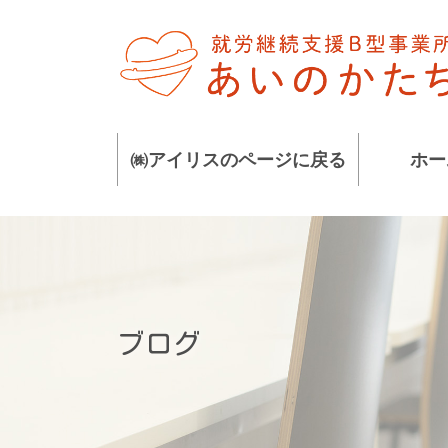
コ
ナ
ン
ビ
テ
ゲ
ン
ー
ツ
シ
に
ョ
㈱アイリスのページに戻る
ホー
移
ン
動
に
移
動
ブログ