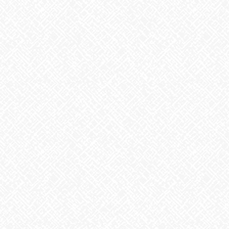
１、子（ね）
子孫繫栄／素早く何事にも対応
２、丑（うし）
獲得・良縁／実直・忍耐強い
３、寅（とら）
決断・才能開花／澄んだ心・共感力
４、卯（う）
飛躍・成長／優しく繊細・広い視野
５、辰（たつ）
信頼・権力／自信家・頭の回転速い
６、巳（み）
生命・再起／適応力・順応性
７、午（うま）
健康・豊かさ／積極性・大らか
８、未（ひつじ）
家内安全／冷静沈着・穏やか
９申（さる）
臨機応変／積極性・行動
１０、酉（とり）
商売繫盛／努力家・我慢強い