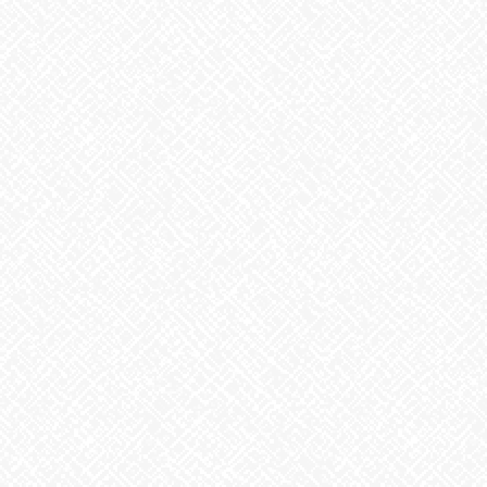
１１、戌（いぬ）
忠義・恩義／正義感が強い・誠実
１２、亥（い）
情熱・無病／自己犠牲・優しい
あなたはどれですか？あってましたか？
あいのかたち塩釜口では随時、見学・体験を受け付けております
♬
お気軽にお問い合わせください。
あいのかたち塩釜口 ☎052‐746‐0411
Facebook
X
Bluesky
Threads
Hatena
LINE
Copy