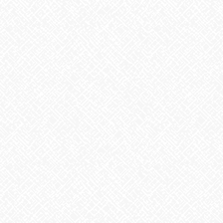
こんにちは♪あいのかたちです
今朝は窓を開けてビックリ!!
雪が降っているではありませんか
❄
予報では降るような事を言っていましたが、まさか積もっている
とは…
お昼前には、雪もやみましたが、何と言っても寒い、冷た～い
皆さん、防寒対策をしっかりして、冷えないように、風邪を引か
ないように
しましょう!!
さて、
今年はへび
年ですが、知ってますか？１２支の意味。今回は、
大まかな１２支の意味と、性格を紹介しますね。