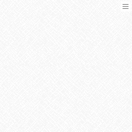
コ
ナ
ン
ビ
テ
ゲ
ン
ー
ツ
シ
に
ョ
移
ン
動
に
ブログ
移
動
HOME
ブログ
お知らせ
１２支
2025年1月10日
お知らせ
１２支