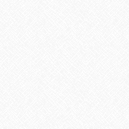
「ウィンナーが入ってる～
」そうなんです！ウィンナーは、秘
密の隠し味♪
クリームシチューを、よりおいしくする具材だったのです
「美味しい～
、うま～い！」の声にホッ
今日のシチューを楽
しみに
「昨日、ミニクロワッサン
買ってきました～、美味しかったで
す。」と
言ってくださる方も見えました。もちろん、あいのかたち職員の
「愛情」も
隠し味の一つでしたよ(笑)
来週は第二弾、”おでん
”おたのしみに～
”
あいのかたち塩釜口では随時、見学・体験を受け付けております