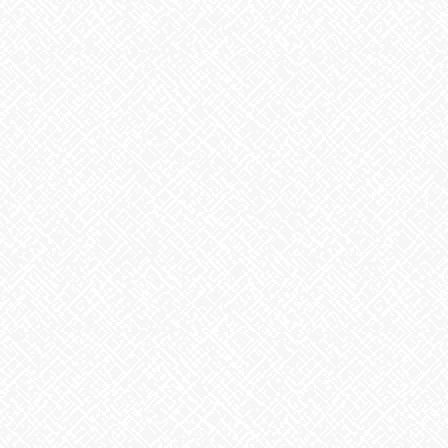
こんにちは♪あいのかたちです
今日は”あったかフェアー・第一弾”として皆様へのおもてなし
料理
『クリームシチュー』を作りました。昨日から、
材料を切
ったり
炒めたりと仕込みをし、人数分上手く作れるか⁈心配しながらも
無事、お昼前には完成‼
ホットした中で、皆様に食べていた
だきました
じゃがいも、人参、玉ねぎ、ブロッコリー、鶏肉、ウィンナー
色とりどり、肉と野菜の栄養たっぷり、具だくさんのシチューで
す。