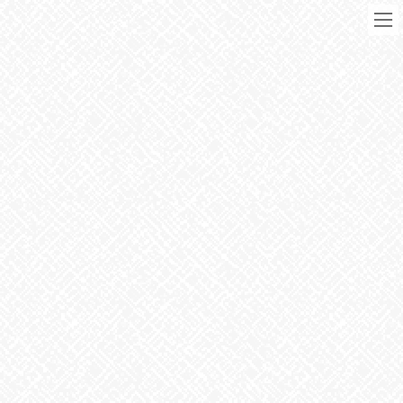
コ
ナ
ン
ビ
テ
ゲ
ン
ー
ツ
シ
に
ョ
移
ン
動
に
ブログ
移
動
HOME
ブログ
お知らせ
クリームシチュー
2025年1月22日
お知らせ
クリームシチュー