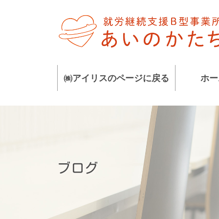
コ
ナ
ン
ビ
テ
ゲ
ン
ー
ツ
シ
に
ョ
㈱アイリスのページに戻る
ホー
移
ン
動
に
移
動
ブログ