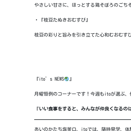
やさしい甘さに、ほっとする鶏そぼろのごち
・『枝豆たぬきおむすび』
枝豆の彩りと旨みを引き立てた心和むおむす
『ito’s NEWS
』
月曜恒例のコーナーです！今週もitoが選ぶ
『
いい食事をすると、みんなが仲良くなるの
あいのかたち塩釜口、itoでは、随時見学、