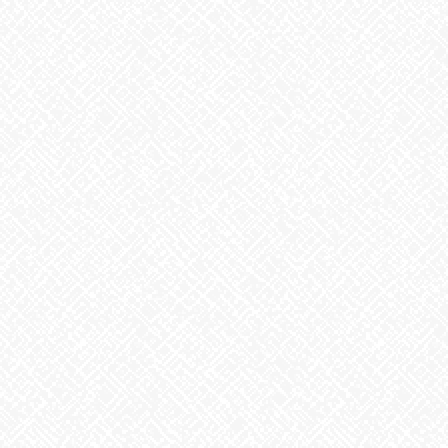
今週の『ito’s NEWS
』
月曜恒例のコーナーです！今週もitoが選ぶ、偉人の名言をご紹介
します
今日はいつもの格言ではなく、有名な、皮肉が効いた名言です。
『安い席の人は拍手を、高い席の人は宝石をジャラジャラ鳴らし
て下さい』
ジョン・レノン
あいのかたち塩釜口、itoでは、随時見学、体験を受け付けており
ます。