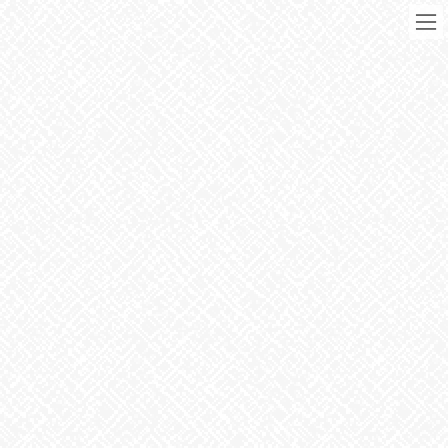
コ
ナ
ン
ビ
テ
ゲ
ン
ー
ツ
シ
に
ョ
移
ン
動
に
ブログ
移
動
HOME
ブログ
お知らせ
2026年2月16日
お知らせ