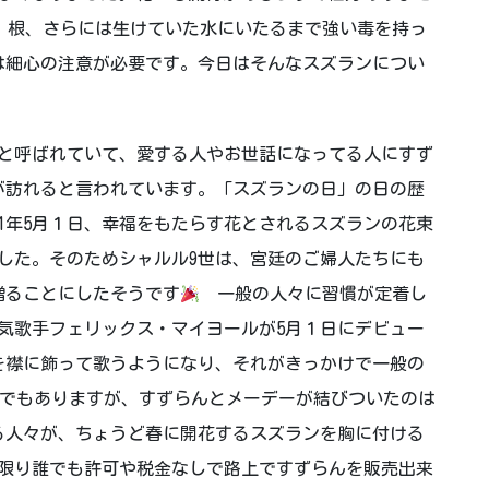
根、さらには生けていた水にいたるまで強い毒を持っ
は細心の注意が必要です。今日はそんなスズランについ
」と呼ばれていて、愛する人やお世話になってる人にすず
が訪れると言われています。「スズランの日」の日の歴
61年5月１日、幸福をもたらす花とされるスズランの花束
した。そのためシャルル9世は、宮廷のご婦人たちにも
贈ることにしたそうです
一般の人々に習慣が定着し
気歌手フェリックス・マイヨールが5月１日にデビュー
を襟に飾って歌うようになり、それがきっかけで一般の
でもありますが、すずらんとメーデーが結びついたのは
する人々が、ちょうど春に開花するスズランを胸に付ける
に限り誰でも許可や税金なしで路上ですずらんを販売出来