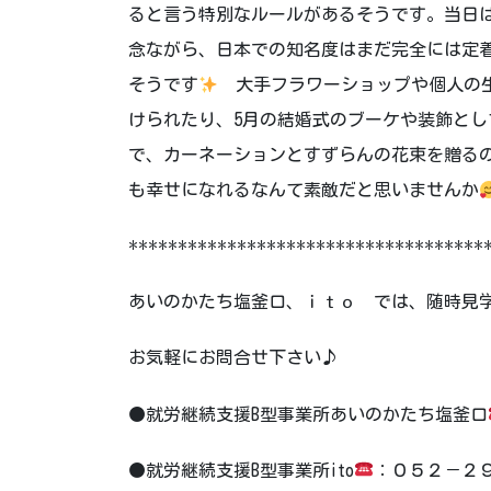
ると言う特別なルールがあるそうです。当日
念ながら、日本での知名度はまだ完全には定
そうです
大手フラワーショップや個人の生
けられたり、5月の結婚式のブーケや装飾と
で、カーネーションとすずらんの花束を贈る
も幸せになれるなんて素敵だと思いませんか
************************************
あいのかたち塩釜口、ｉｔｏ では、随時見
お気軽にお問合せ下さい♪
●就労継続支援B型事業所あいのかたち塩釜口
●就労継続支援B型事業所ito
：０５２－２９１