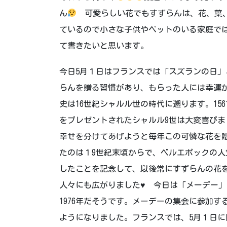
ん
可愛らしい花でもすずらんは、花、葉、
ているので小さな子供やペットのいる家庭で
て書きたいと思います。
今日5月１日はフランスでは「スズランの日
らんを贈る習慣があり、もらった人には幸運
史は16世紀シャルル世の時代に遡ります。15
をプレゼントされたシャルル9世は大変喜びま
幸せを分けてあげようと毎年この可憐な花を
たのは１9世紀末頃からで、ベルエポックの人
したことを記念して、以後常にすずらんの花
人々にも広がりました
♥️
今日は「メーデー」
1976年だそうです。メーデーの集会に参加
ようになりました。フランスでは、5月１日