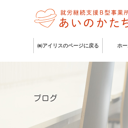
コ
ナ
ン
ビ
テ
ゲ
ン
ー
ツ
シ
に
ョ
㈱アイリスのページに戻る
ホー
移
ン
動
に
移
動
ブログ