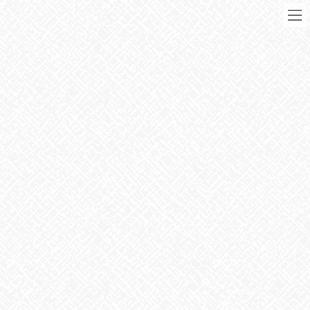
コ
ナ
ン
ビ
テ
ゲ
ン
ー
ツ
シ
に
ョ
移
ン
動
に
ブログ
移
動
HOME
ブログ
お知らせ
作業風景
2021年1月29日
お知らせ
作業風景