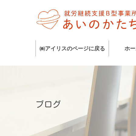
コ
ナ
ン
ビ
テ
ゲ
ン
ー
ツ
シ
に
ョ
㈱アイリスのページに戻る
ホー
移
ン
動
に
移
動
ブログ