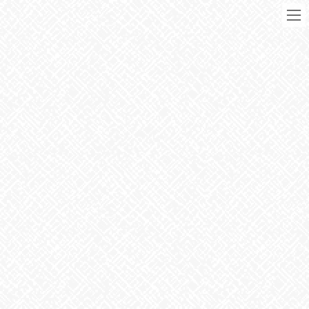
コ
ナ
ン
ビ
テ
ゲ
ン
ー
ツ
シ
に
ョ
移
ン
動
に
ブログ
移
動
HOME
ブログ
お知らせ
事業所のお花
2021年5月6日
お知らせ
事業所のお花