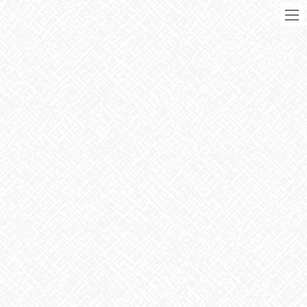
コ
ナ
ン
ビ
テ
ゲ
ン
ー
ツ
シ
に
ョ
移
ン
動
に
ブログ
移
動
HOME
ブログ
お知らせ
サラシのお洗濯
🌤
2021年5月10日
お知らせ
サラシのお洗濯
🌤