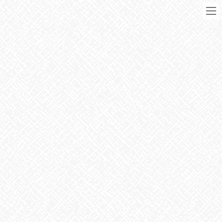
コ
ナ
ン
ビ
テ
ゲ
ン
ー
ツ
シ
に
ョ
移
ン
動
に
ブログ
移
動
HOME
ブログ
お知らせ
中秋の名月
2021年9月21日
お知らせ
中秋の名月