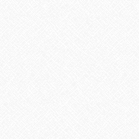
こんにちは！あいのかたちです。
今日は雨でしたね
低気圧により、体調不良気味の利用者さんもちらほらいらっしゃ
いました。今日のブログを書いている私も少し頭痛気味。。。
しかし昼過ぎ頃には少しずつ晴れ間がのぞいて、明るい天気にな
りましたね！よかったよかった～
なぜ悪天候によって体調の変化が起きるかははっきりとはわかっ
ていないそうですが、
一説によると気圧の低下が血管の膨張を引き起こすことが原因と
言われているとのこと。
コーヒーを飲むとちょっぴり楽になる人もいるそうですよ～。
梅雨入りのことを考えると少しユーウツですが、どうにか元気に