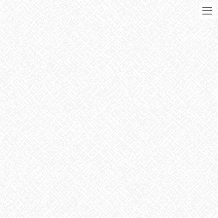
コ
ナ
ン
ビ
テ
ゲ
ン
ー
ツ
シ
に
ョ
移
ン
動
に
ブログ
移
動
HOME
ブログ
お知らせ
つらい低気圧
2023年4月26日
お知らせ
つらい低気圧