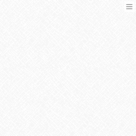
コ
ナ
ン
ビ
テ
ゲ
ン
ー
ツ
シ
に
ョ
移
ン
動
に
ブログ
移
動
HOME
ブログ
お知らせ
１杯の水
2024年12月25日
お知らせ
１杯の水