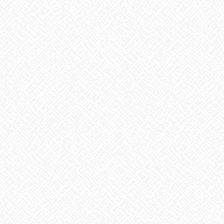
こんにちは♪あいのかたちです
今日も寒いですね
昨日はクリスマスイブ(^^♪皆様のところはサ
ンタさんきましたか？
冬になり、夏との生活の違いで私がすごく自覚するのは、飲む水
分量のちがいです。
夏は汗もかきますし、熱中症がこわいから、積極的にどんどん水
や麦茶を飲んでいました。
しかし、冬になると汗もかかないし、水はつめたくてあまり飲む
気にならなくて「あれ、水飲んでないかも・・・」と気づきまし
た。
冬は夏と違い今度は乾燥で体の水分が失われるので、ちゃんと飲
んだ方がいいようです。