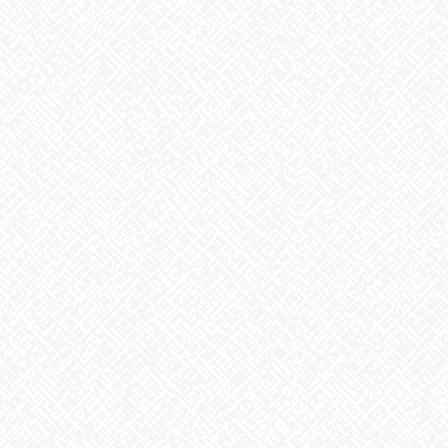
私が数年前にみたテレビ番組では夜寝る前の１杯の水、朝起きた
時に寝床で飲む1杯の水を推奨していましたのでご紹介します。
寝る前に飲む１杯の水は、①足のつりを防ぐ（水分、ミネラルを
補給できるから）②血管内に血栓ができるのを防ぐ（水分不足に
よる血液の濃縮を防ぐ）③自立神経の働き亢進（血液量を増やす
ため）が期待できます。
朝起きた時に寝床で飲む１杯の水は、①寝ている時に失われた水
分を補給（ドロドロ血の改善、朝おきることの多い脳梗塞や心筋
梗塞の予防）②胃腸に刺激を与えることで交換神経、副交感神経
が切り替わり気分がすっきり③腸のぜんどう運動が活発になり、
便秘解消(^^♪
などなど。寝床に大きめのコップに水をいれて、飲めるように準
備しておきます。水は常温や白湯がよいようです。
冬になってからやってなかったのですが、お腹の調子が悪くなっ