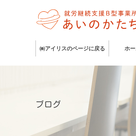
コ
ナ
ン
ビ
テ
ゲ
ン
ー
ツ
シ
に
ョ
㈱アイリスのページに戻る
ホー
移
ン
動
に
移
動
ブログ