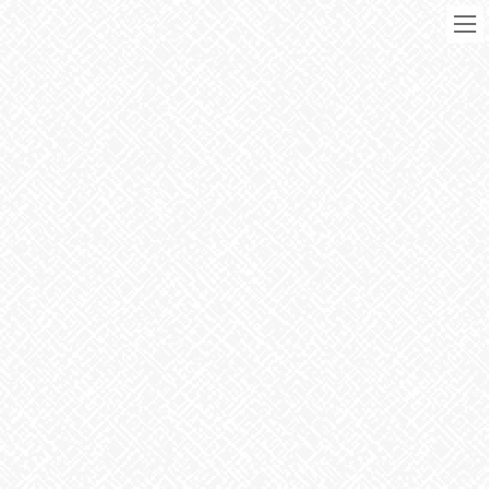
コ
ナ
ン
ビ
テ
ゲ
ン
ー
ツ
シ
に
ョ
移
ン
動
に
ブログ
移
動
HOME
ブログ
お知らせ
トイレは綺麗に
2021年1月23日
お知らせ
トイレは綺麗に